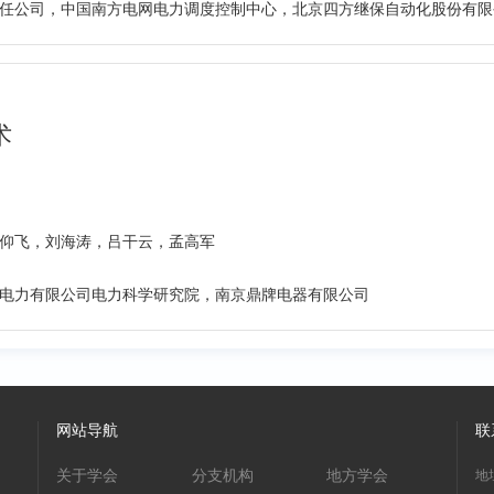
任公司，中国南方电网电力调度控制中心，北京四方继保自动化股份有限
术
仰飞，刘海涛，吕干云，孟高军
电力有限公司电力科学研究院，南京鼎牌电器有限公司
网站导航
联
关于学会
分支机构
地方学会
地