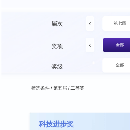
届次
十届
第九届
第八届
第七届
全部
奖项
全部
奖级
筛选条件
/
第五届
/
二等奖
科技进步奖